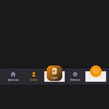
Login
Beranda
Daftar
Referral
Live Chat
Permainan
Togel
Slot
Referral