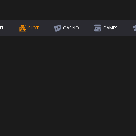
EL
SLOT
CASINO
GAMES