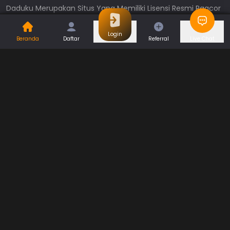
Daduku Merupakan Situs Yang Memiliki Lisensi Resmi Pagcor
Resmi Pastinya Sudah Terpercaya Sejak Lama Dengan
Game Slot Gacor Online Terlengkap Dan Memiliki Pasaran
Login
Beranda
Daftar
Referral
Live Chat
Togel Online Terbaik. Link resmi daduku memiliki banyak
Selengkapnya
sekali tipe pembayaran yaitu : BCA ,BNI ,MANDIRI ,BRI ,CIMB
,DANA ,OVO ,GOPAY ,LINKAJA ,PULSA DAN SHOPEEPAY.
Permainan
Menyediakaan game online seperti Slot online, Togel online,
Casino online, dan Betting Bola online versi terlengkap dan
Togel
Slot
terupdate saat ini.
Casino
Games
Sports
Promo
Bantuan & Panduan
Tentang Kami
Syarat dan Ketentuan
Kebijakan Privasi
Pusat Bantuan
Gates of Olympus POP
Mahjong Roar
Fury of Anubis
Mahjong Magic
Mahjong Hit +
Mahjong Ways
Hubungi Kami
F.A.Q