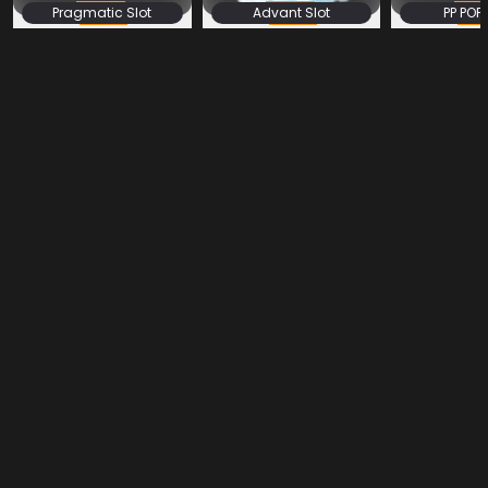
Pragmatic Slot
Advant Slot
PP POP