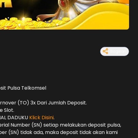
Bagikan
sit Pulsa Telkomsel
nover (TO) 3x Dari Jumlah Deposit.
 Slot.
ICIAL DADUKU
Klick Disini
.
ial Number (SN) setiap melakukan deposit pulsa,
er (SN) tidak ada, maka deposit tidak akan kami