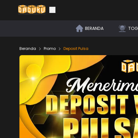
BERANDA
TOG
Beranda
Promo
Deposit Pulsa