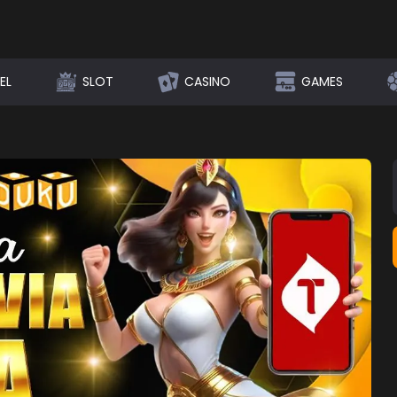
EL
SLOT
CASINO
GAMES