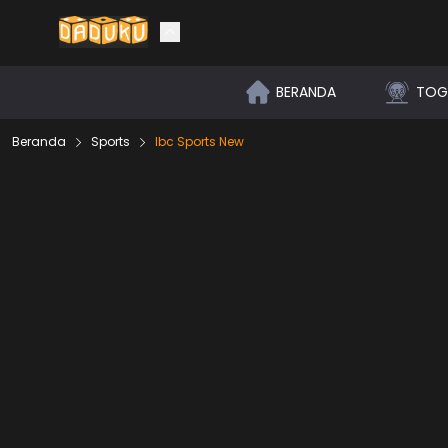
BERANDA
TOG
Beranda
Sports
Ibc Sports New